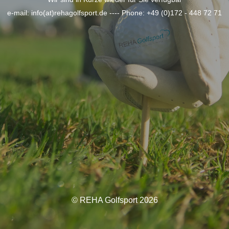
e-mail: info(at)rehagolfsport.de ---- Phone: +49 (0)172 - 448 72 71
© REHA Golfsport 2026