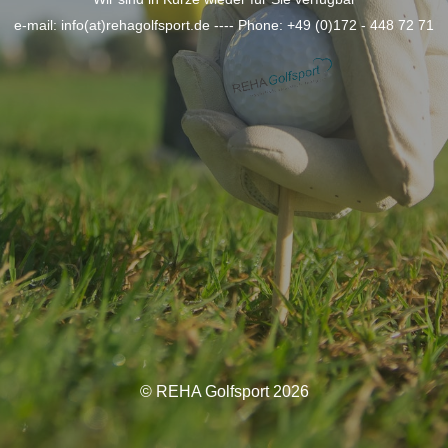
e-mail: info(at)rehagolfsport.de ---- Phone: +49 (0)172 - 448 72 71
© REHA Golfsport 2026