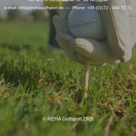
e-mail: info(at)rehagolfsport.de ---- Phone: +49 (0)172 - 448 72 71
© REHA Golfsport 2026