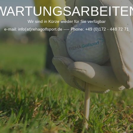
WARTUNGSARBEITE
Wir sind in Kürze wieder für Sie verfügbar
e-mail: info(at)rehagolfsport.de ---- Phone: +49 (0)172 - 448 72 71